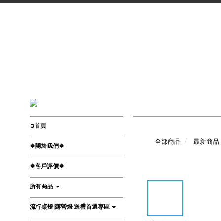
➲首頁
全部商品
最新商品
❖關於我們❖
❖客戶評價❖
所有商品
流行桌燈|露營燈 送禮首選專區