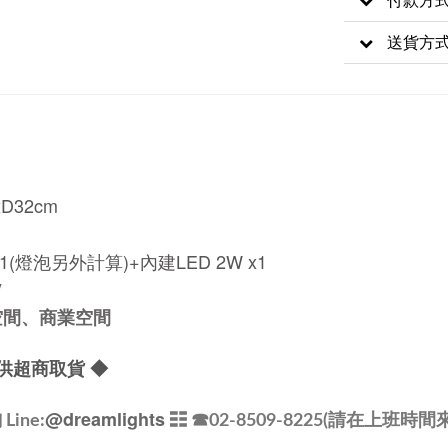
送貨方
xD32cm
1
(燈泡另外計算)+內建
LED 2W x1
V
空間、商業空間
供超商取貨 ◆
@dreamlights
ine:
☷ ☎
02-8509-8225(請在上班時間