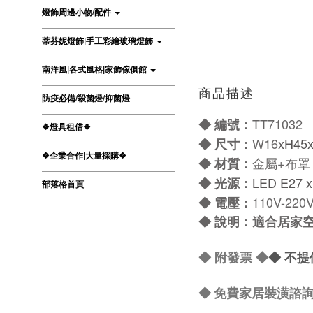
燈飾周邊小物/配件
蒂芬妮燈飾|手工彩繪玻璃燈飾
南洋風|各式風格|家飾傢俱館
商品描述
防疫必備/殺菌燈/抑菌燈
TT71032
◆ 編號：
❖燈具租借❖
W16
xH45
◆
尺寸：
❖企業合作|大量採購❖
金屬+布罩
◆
材質：
LED E27 x
◆
光源：
部落格首頁
110V-220
◆
電壓：
◆
說明：適合居家
◆
附發票
◆
◆ 不提
◆ 免費家居裝潢諮詢 L