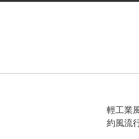
輕工業風 
約風流