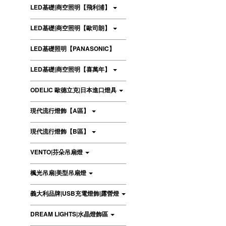
LED基礎|商空照明【飛利浦】
LED基礎|商空照明【歐司朗】
LED基礎照明【PANASONIC】
LED基礎|商空照明【喜萬年】
ODELIC 歐德立克|日本進口燈具
現代流行燈飾【A區】
現代流行燈飾【B區】
VENTO|芬朵吊扇燈
楓光吊扇|美型吊扇燈
義大利品牌|USB充電燈飾|露營燈
DREAM LIGHTS|水晶燈飾區