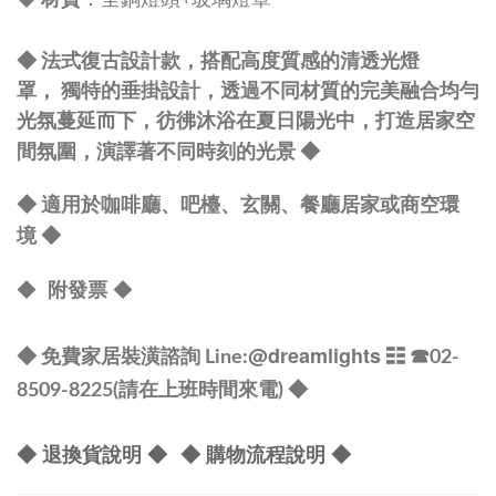
◆ 法式復古
設計款
，
搭配高度質感的清透光燈
罩
，
獨特的垂掛
設計
，
透過不同材質
的完美融合
均勻
光氛蔓延而下，彷彿沐浴在夏日陽光中，打造居家空
◆
間
氛圍
，
演
譯著不同時
刻的光景
◆
適用於咖啡廳、吧檯
、
玄關
、
餐廳居家
或商空環
◆
境
◆
附發票
◆
@dreamlights
◆ 免費家居裝潢諮詢 Line:
☷ ☎
02-
8509-8225(請在上班時間來電) ◆
◆ 退換貨說明 ◆
◆ 購物流程說明 ◆