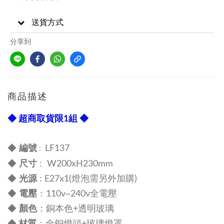
送貨方式
分享到
商品描述
◆ 超商取貨限1組 ◆
編號
◆
LF137
:
尺寸
◆
:
W200
xH230
mm
光源
◆
: E27x1(燈泡需另外加購)
電壓
◆
：110v~240v全電壓
顏色
◆
：
銅本色+
透明
玻璃
材質
◆
：全銅燈頭
+
玻璃
燈罩