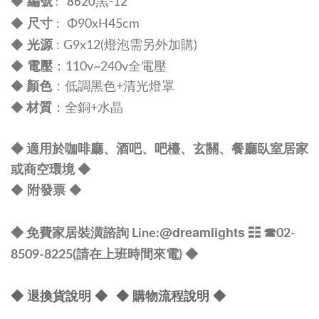
編號
◆
8620黑-12
:
尺寸
◆
:
Φ90
xH45cm
光源
◆
: G9x12(燈泡需另外加購)
電壓
◆
：110v~240v全電壓
◆
顏色
：低調黑色+清光燈罩
材質
◆
：全銅+水晶
◆
適用於咖啡廳
、
酒吧、吧檯
、
玄關
、
餐廳臥室居家
◆
或商空環境
◆
附發票
◆
@dreamlights
◆ 免費家居裝潢諮詢 Line:
☷ ☎
02-
8509-8225(請在上班時間來電) ◆
◆ 退換貨說明 ◆
◆ 購物流程說明 ◆