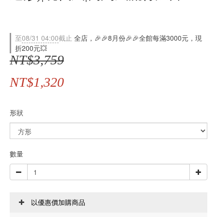
至
08/31 04:00
截止
全店，🎉🎉8月份🎉🎉全館每滿3000元，現
折200元💥
NT$3,759
NT$1,320
形狀
數量
以優惠價加購商品