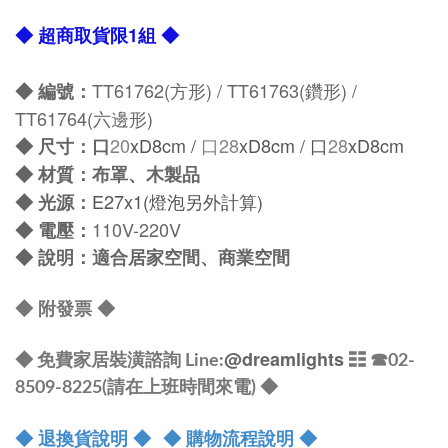
◆ 超商取貨限1組 ◆
TT61762(方形) / TT61763(鑽形) /
◆ 編號：
TT61764(六邊形)
20
xD8cm /
口28
xD8cm / 口
28
xD8cm
◆
尺寸：口
◆
材質：布罩、木製品
E27x1(燈泡另外計算)
◆
光源：
110V-220V
◆
電壓：
◆
說明：適合居家空間、商業空間
◆
附發票
◆
@dreamlights
◆ 免費家居裝潢諮詢 Line:
☷ ☎
02-
8509-8225(請在上班時間來電) ◆
◆ 退換貨說明 ◆
◆ 購物流程說明 ◆