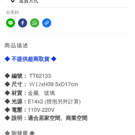
送貨方式
分享到
商品描述
◆ 不提供超商取貨 ◆
TT62133
◆ 編號：
xH39.5xD17cm
◆
尺寸：
W12
金屬、玻璃
◆
材質：
E14x2
(燈泡另外計算)
◆
光源：
1
10V-220V
◆
電壓：
◆
說明：適合居家空間、商業空間
◆
附發票
◆