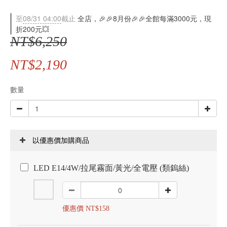
至
08/31 04:00
截止
全店，🎉🎉8月份🎉🎉全館每滿3000元，現
折200元💥
NT$6,250
NT$2,190
數量
以優惠價加購商品
LED E14/4W/拉尾霧面/黃光/全電壓 (類鎢絲)
優惠價 NT$158