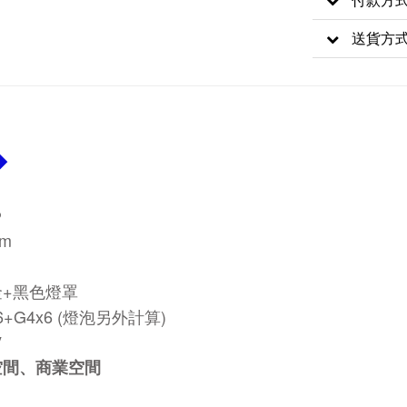
送貨方
◆
6
cm
+黑色燈罩
6+G4x6
(燈泡另外計算)
V
空間、商業空間