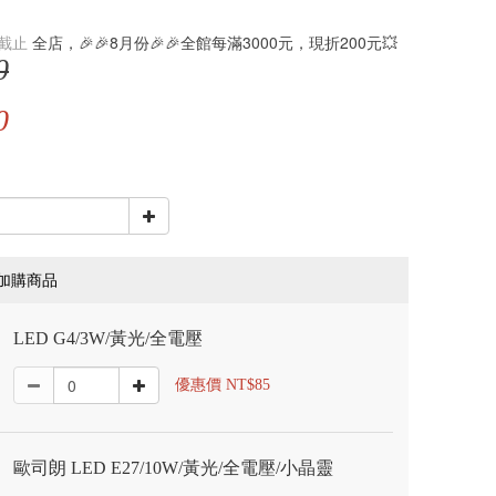
截止
全店，🎉🎉8月份🎉🎉全館每滿3000元，現折200元💥
0
0
加購商品
LED G4/3W/黃光/全電壓
優惠價 NT$85
歐司朗 LED E27/10W/黃光/全電壓/小晶靈