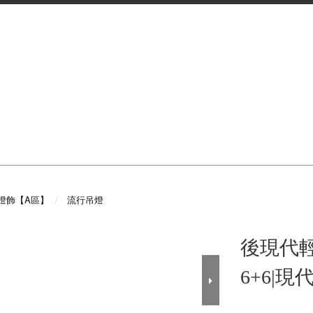
燈飾【A區】
流行吊燈
後現代輕
6+6|