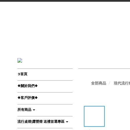
➲首頁
全部商品
現代流行
❖關於我們❖
❖客戶評價❖
所有商品
流行桌燈|露營燈 送禮首選專區