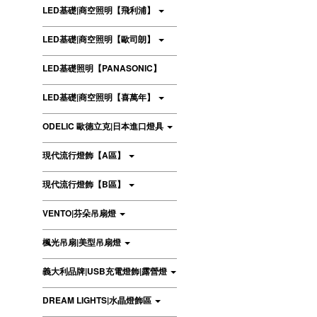
LED基礎|商空照明【飛利浦】
LED基礎|商空照明【歐司朗】
LED基礎照明【PANASONIC】
LED基礎|商空照明【喜萬年】
ODELIC 歐德立克|日本進口燈具
現代流行燈飾【A區】
現代流行燈飾【B區】
VENTO|芬朵吊扇燈
楓光吊扇|美型吊扇燈
義大利品牌|USB充電燈飾|露營燈
DREAM LIGHTS|水晶燈飾區