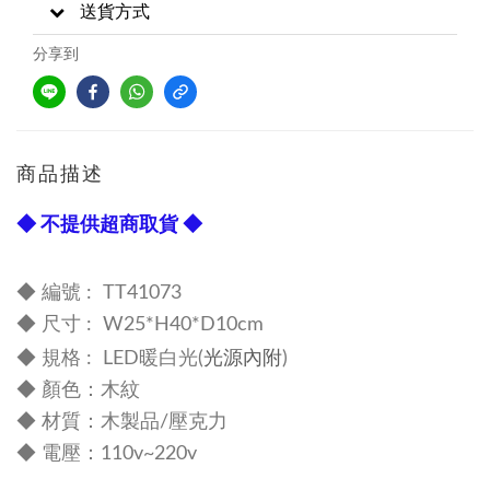
送貨方式
分享到
商品描述
◆ 不提供超商取貨 ◆
◆ 編號 : TT41073
◆
尺寸 :
W25*H40*D10cm
光源內附
◆
規格 : LED暖白光
(
)
◆
顏色：木紋
◆
材質：木製品/壓克力
◆
電壓：110v~220v