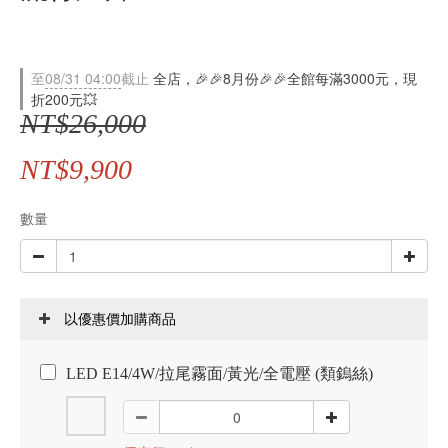
至
08/31 04:00
截止
全店，🎉🎉8月份🎉🎉全館每滿3000元，現
折200元💥
NT$26,000
NT$9,900
數量
以優惠價加購商品
LED E14/4W/拉尾霧面/黃光/全電壓 (類鎢絲)