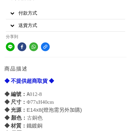
付款方式
送貨方式
分享到
商品描述
◆ 不提供超商取貨 ◆
◆ 編號：
A
012-8
◆
尺寸：
Φ77xH40cm
光源：
◆
E14x8
(燈泡需另外加購)
古
◆
顏色：
銅色
材質：
◆
鐵鍍銅