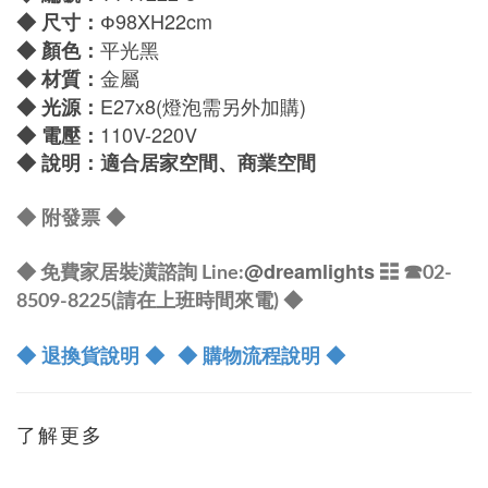
Ф98
XH22cm
◆
尺寸：
平光黑
◆
顏色：
金屬
◆
材質：
E27x8
(燈泡需另外加購)
◆
光源：
110V-220V
◆
電壓：
◆
說明：適合居家空間、商業空間
◆ 附發票
◆
@dreamlights
◆ 免費家居裝潢諮詢 Line:
☷ ☎
02-
8509-8225(請在上班時間來電) ◆
◆ 退換貨說明 ◆
◆ 購物流程說明 ◆
了解更多