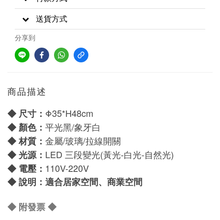
送貨方式
分享到
商品描述
Φ35
*H48cm
◆
尺寸：
平光黑/象牙白
◆
顏色：
金屬/玻璃/拉線開關
◆
材質：
LED 三段變光
(黃光-白光-自然光)
◆
光源：
110V-220V
◆
電壓：
◆
說明：適合居家空間、商業空間
◆ 附發票
◆