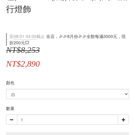
行燈飾
至
08/31 04:00
截止
全店，🎉🎉8月份🎉🎉全館每滿3000元，現
折200元💥
NT$8,253
NT$2,890
顏色
數量