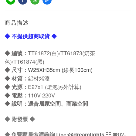
商品描述
◆ 不提供超商取貨 ◆
TT61872(白)/TT61873(奶茶
◆ 編號：
色)/TT61874(黑)
W25
XH35cm
(線長100cm)
◆
尺寸：
鋁材烤漆
◆
材質：
E27x1 (燈泡另外計算)
◆
光源：
110V-220V
◆
電壓：
◆
說明：適合居家空間、商業空間
◆
附發票
◆
@dreamlights
◆ 免費家居裝潢諮詢 Line:
☷ ☎
02-