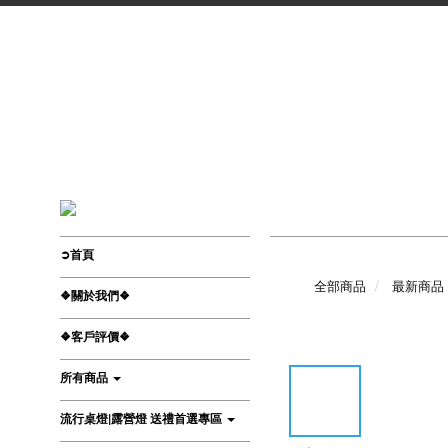
➲首頁
全部商品
最新商品
❖關於我們❖
❖客戶評價❖
所有商品
流行桌燈|露營燈 送禮首選專區