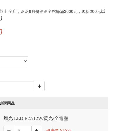
截止
全店，🎉🎉8月份🎉🎉全館每滿3000元，現折200元💥
0
0
加購商品
舞光 LED E27/12W/黃光/全電壓
優惠價 NT$75