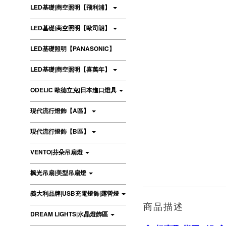
LED基礎|商空照明【飛利浦】
LED基礎|商空照明【歐司朗】
LED基礎照明【PANASONIC】
LED基礎|商空照明【喜萬年】
ODELIC 歐德立克|日本進口燈具
現代流行燈飾【A區】
現代流行燈飾【B區】
VENTO|芬朵吊扇燈
楓光吊扇|美型吊扇燈
義大利品牌|USB充電燈飾|露營燈
商品描述
DREAM LIGHTS|水晶燈飾區