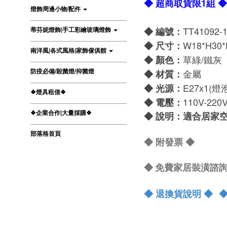
◆ 超商取貨限1組 ◆
燈飾周邊小物/配件
TT41092-1
蒂芬妮燈飾|手工彩繪玻璃燈飾
◆ 編號：
W18
*H30
◆
尺寸：
南洋風|各式風格|家飾傢俱館
草綠
/鐵灰
◆
顏色：
防疫必備/殺菌燈/抑菌燈
金屬
◆
材質：
E27x1
(燈
◆
光源：
❖燈具租借❖
110V-220
◆
電壓：
❖企業合作|大量採購❖
◆
說明：適合居家
部落格首頁
◆ 附發票
◆
◆ 免費家居裝潢諮詢 Lin
◆ 退換貨說明 ◆
◆