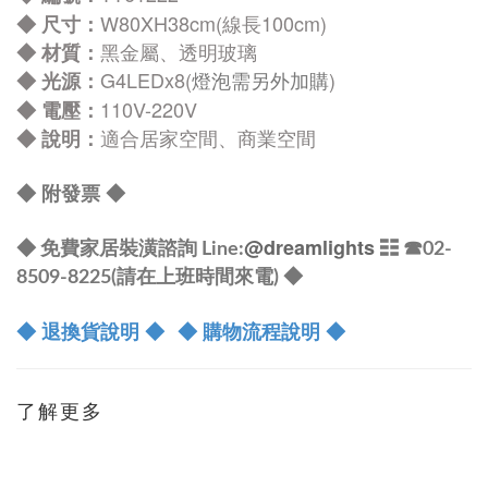
W80
XH38cm(線長100cm)
◆
尺寸：
黑
金屬、
透明
玻璃
◆
材質：
G4LEDx8
(
)
◆
光源：
燈泡需另外加購
110V-220V
◆
電壓：
適合居家空間、商業空間
◆
說明：
◆ 附發票
◆
@dreamlights
◆ 免費家居裝潢諮詢 Line:
☷ ☎
02-
8509-8225(請在上班時間來電) ◆
◆ 退換貨說明 ◆
◆ 購物流程說明 ◆
了解更多