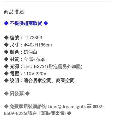
商品描述
◆ 不提供超商取貨 ◆
TT72353
◆ 編號：
Φ40x
H185cm
◆
尺寸：
奶油白
◆
顏色：
金屬+布罩
◆
材質：
LED
E27x1
(燈泡需另外加購)
◆
光源：
110V-220V
◆
電壓：
◆
說明：適合居家空間、商業空間
◆ 附發票
◆
◆ 免費家居裝潢諮詢 Line:@dreamlights
☷ ☎
02-
8509-8225(請在上班時間來電) ◆