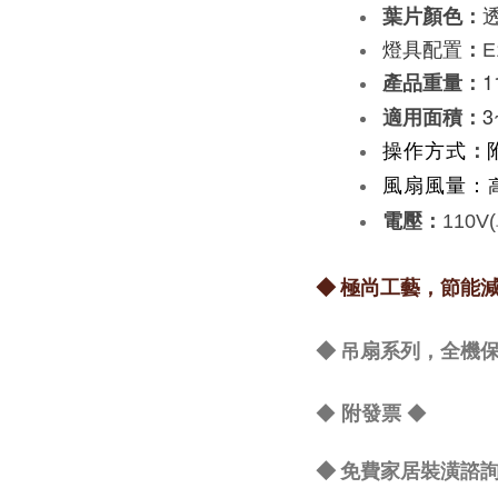
葉片顏色
：
燈具配置
：
E
1
：
產品重量
3
：
適用面積
：
操作方式
風扇風量：
電壓：
110
◆ 極尚工藝，節能
◆ 吊扇系列，全機
◆
◆
附發票
◆ 免費家居裝潢諮詢 L