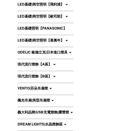
LED基礎|商空照明【飛利浦】
LED基礎|商空照明【歐司朗】
LED基礎照明【PANASONIC】
LED基礎|商空照明【喜萬年】
ODELIC 歐德立克|日本進口燈具
現代流行燈飾【A區】
現代流行燈飾【B區】
VENTO|芬朵吊扇燈
楓光吊扇|美型吊扇燈
義大利品牌|USB充電燈飾|露營燈
DREAM LIGHTS|水晶燈飾區