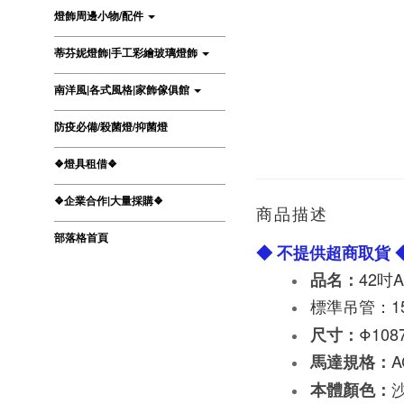
燈飾周邊小物/配件
蒂芬妮燈飾|手工彩繪玻璃燈飾
南洋風|各式風格|家飾傢俱館
防疫必備/殺菌燈/抑菌燈
❖燈具租借❖
❖企業合作|大量採購❖
商品描述
部落格首頁
◆ 不提供超商取貨 
42吋
品名：
標準吊管：1
Φ108
尺寸：
馬達規格：
本體顏色
：