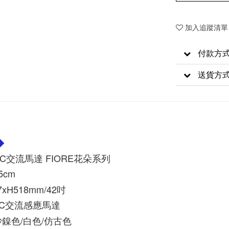
加入追蹤清單
付款方
送貨方
◆
AC交流馬達 FIORE花朵系列
5cm
7xH518mm/42吋
AC交流感應馬達
鎳色/白色/仿古色
沙