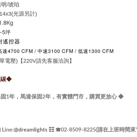
透明/琥珀
14x3(光源另計)
1.8Kg
~5坪
附遙控器
高速4700 CFM / 中速3100 CFM / 低速1300 CFM
V(單電壓)【220V請先客服洽詢】
減碳
◆
保固1年，馬達
保固
2年，有實體門市，購買更放心
◆
ine:
@dreamlights
☷ ☎
02-8509-8225(請在上班時間來