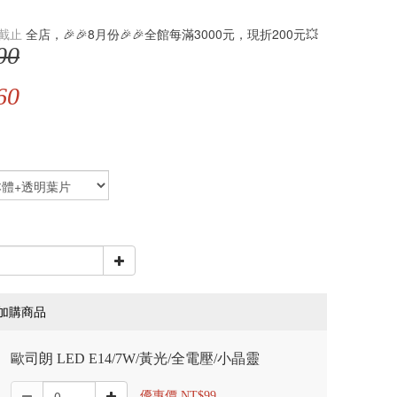
截止
全店，🎉🎉8月份🎉🎉全館每滿3000元，現折200元💥
00
60
加購商品
歐司朗 LED E14/7W/黃光/全電壓/小晶靈
優惠價 NT$99