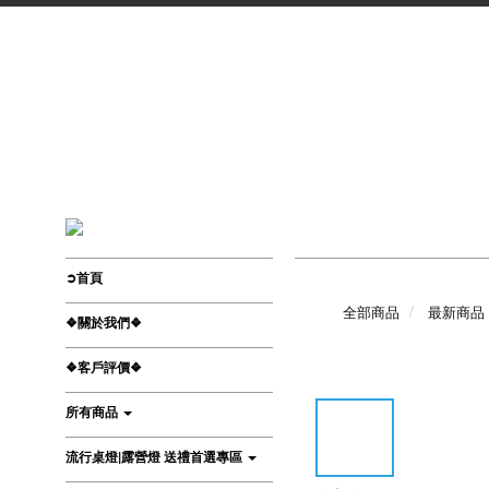
➲首頁
全部商品
最新商品
❖關於我們❖
❖客戶評價❖
所有商品
流行桌燈|露營燈 送禮首選專區