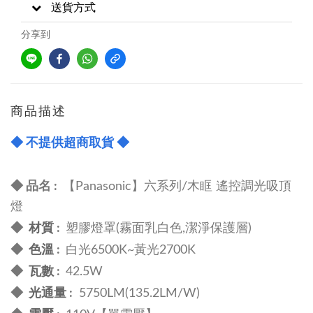
送貨方式
分享到
商品描述
◆ 不提供超商取貨
◆
◆ 品名 :
【Panasonic】六系列/木眶 遙控調光吸頂
燈
材質
◆
:
塑膠燈罩(
霧面乳白色,潔淨保護層)
色溫
◆
:
白光6500K~黃光2700K
瓦數
◆
:
42.5W
光通量
◆
:
5750LM(135.2LM/W)