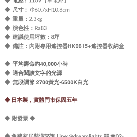
電壓
◆
:
110V【單電壓】
尺寸 :
◆
Φ60.7xH10.8cm
：
◆
重量
2.3kg
：
◆
演色性
Ra83
◆ 建議使用坪數
：
8坪
：內附專用遙控器HK9815+遙控器收納盒
◆
備註
平均壽命約40,000小時
◆
適合閱讀文字的光源
◆
無段調節 2700黃光-6500K白光
◆
◆ 日本製，
實體門市保固五年
◆
◆
附發票
◆ 免費家居裝潢諮詢 Line:@dreamlights
☷ ☎
02-