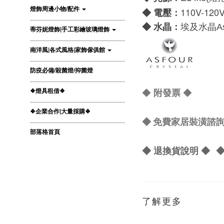
燈飾周邊小物/配件
110V-120
電壓：
◆
水晶：
◆
埃及水晶
A
蒂芬妮燈飾|手工彩繪玻璃燈飾
南洋風|各式風格|家飾傢俱館
防疫必備/殺菌燈/抑菌燈
◆
◆
❖燈具租借❖
附發票
❖企業合作|大量採購❖
◆ 免費家居裝潢諮詢 L
部落格首頁
◆ 退換貨說明 ◆
◆
了解更多