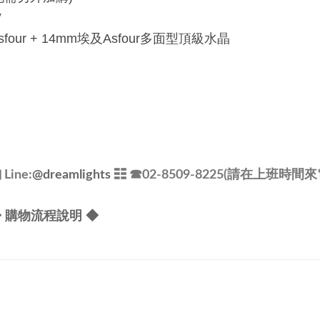
V
sfour +
14mm
埃及
Asfour
多面型頂級水晶
ine:
@dreamlights
☷ ☎
02-8509-8225(請在上班時間來
 購物流程說明 ◆