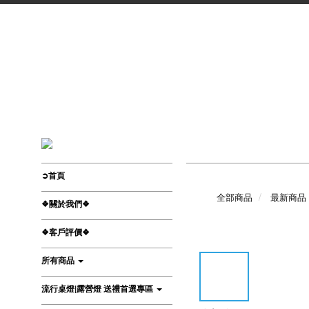
➲首頁
全部商品
最新商品
❖關於我們❖
❖客戶評價❖
所有商品
流行桌燈|露營燈 送禮首選專區