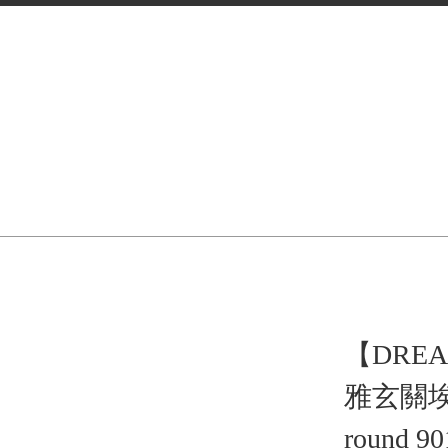
【DRE
雅玄關埃及
round