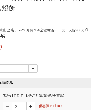
晶燈飾
截止
全店，🎉🎉8月份🎉🎉全館每滿3000元，現折200元💥
00
0
加購商品
舞光 LED E14/4W/尖清/黃光/全電壓
優惠價 NT$100