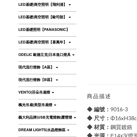
LED基礎|商空照明【飛利浦】
LED基礎|商空照明【歐司朗】
LED基礎照明【PANASONIC】
LED基礎|商空照明【喜萬年】
ODELIC 歐德立克|日本進口燈具
現代流行燈飾【A區】
現代流行燈飾【B區】
VENTO|芬朵吊扇燈
商品描述
楓光吊扇|美型吊扇燈
◆ 編號：
9016-3
尺寸：
義大利品牌|USB充電燈飾|露營燈
◆
Φ16xH38
材質：
◆
鋼質鍍鉻
DREAM LIGHTS|水晶燈飾區
◆
光源：
E14x
(燈
3