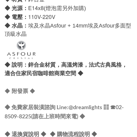
E14x8
光源：
◆
(燈泡需另外加購)
110V-220V
電壓：
◆
水晶：
◆
埃及水晶
Asfour +
14mm
埃及
Asfour
多面型
頂級水晶
◆
說明：鋅合金材質，高溫烤漆，法式古典風格，
適合住家民宿咖啡館商業空間
◆
◆
◆
附發票
◆ 免費家居裝潢諮詢 Line:
@dreamlights
☷ ☎
02-
8509-8225(請在上班時間來電) ◆
◆ 退換貨說明 ◆
◆ 購物流程說明 ◆