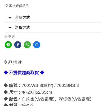
加入追蹤清單
付款方式
送貨方式
分享到
商品描述
◆ 不提供超商取貨 ◆
◆ 編號：
7001WS-8(缺貨) / 7001BRS-8
XH52/65cm
尺寸：
◆
Ф72
顏色：
◆
白刷金(仿舊處理)、
深棕色(仿舊處理)
材質：
◆
鋅合金