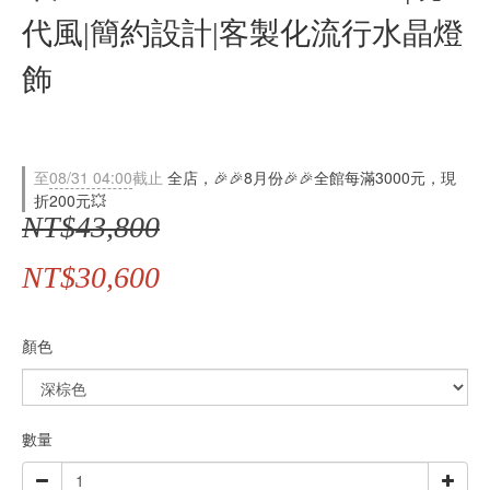
代風|簡約設計|客製化流行水晶燈
飾
至
08/31 04:00
截止
全店，🎉🎉8月份🎉🎉全館每滿3000元，現
折200元💥
NT$43,800
NT$30,600
顏色
數量