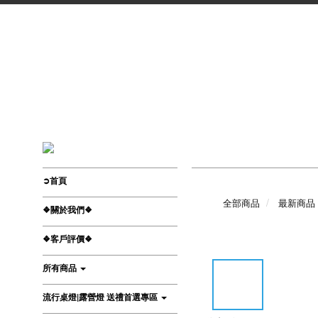
➲首頁
全部商品
最新商品
❖關於我們❖
❖客戶評價❖
所有商品
流行桌燈|露營燈 送禮首選專區