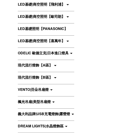
LED基礎|商空照明【飛利浦】
LED基礎|商空照明【歐司朗】
LED基礎照明【PANASONIC】
LED基礎|商空照明【喜萬年】
ODELIC 歐德立克|日本進口燈具
現代流行燈飾【A區】
現代流行燈飾【B區】
VENTO|芬朵吊扇燈
楓光吊扇|美型吊扇燈
義大利品牌|USB充電燈飾|露營燈
DREAM LIGHTS|水晶燈飾區