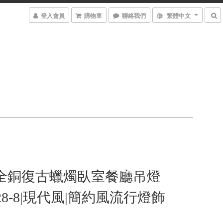
登入會員
購物車
聯絡我們
繁體中文
 全銅復古蠟燭臥室餐廳吊燈
1028-8|現代風|簡約風流行燈飾