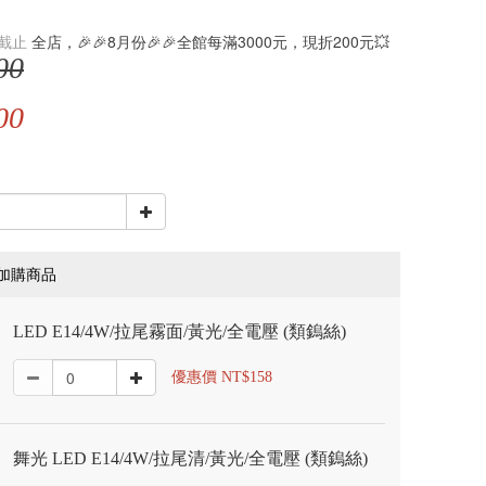
截止
全店，🎉🎉8月份🎉🎉全館每滿3000元，現折200元💥
00
00
加購商品
LED E14/4W/拉尾霧面/黃光/全電壓 (類鎢絲)
優惠價 NT$158
舞光 LED E14/4W/拉尾清/黃光/全電壓 (類鎢絲)