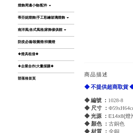
燈飾周邊小物/配件
蒂芬妮燈飾|手工彩繪玻璃燈飾
南洋風|各式風格|家飾傢俱館
防疫必備/殺菌燈/抑菌燈
❖燈具租借❖
❖企業合作|大量採購❖
商品描述
部落格首頁
◆ 不提供超商取貨 
◆ 編號 ：
1028-8
◆ 尺寸 ：
Φ59xH64
光源 ：
◆
E14x8
(燈
◆ 顏色 ：
古銅色
◆ 材質 ：
全銅