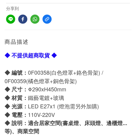
分享到
商品描述
◆ 不提供超商取貨 ◆
0F00358(白色燈罩+鉻色骨架) /
◆ 編號：
0F00359
(橘色燈罩+銅色骨架)
Φ290xH450mm
◆
尺寸：
鐵藝電鍍+玻璃
◆
材質：
LED
E27
x1 (
燈泡需另外加購)
◆
光源：
110V-220V
◆
電壓：
◆
說明：適合居家空間(書桌燈、床頭燈、邊櫃燈...
等)、商業空間