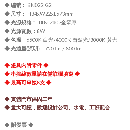
:
◆ 編號
BN022 G2
尺寸 :
◆
H34xW22xL573mm
規格 :
◆ 光源
100v-240v全電壓
：
◆
光源瓦數
8W
：
◆
色溫
6500K 白光/4000K 自然光/3000K 黃光
：
◆
光通量(流明)
720 lm / 8
00 lm
◆
燈
具內附零件
◆
◆
串接線數量請在備註欄填寫
◆
◆
◆
最高可串接8支
◆
實體門市保固二年
◆
量大可議，
歡迎設計公司、水電、工班配合
◆
◆
附發票