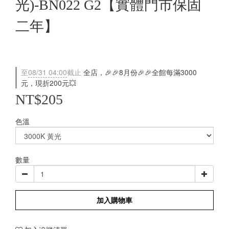
光)-BN022 G2【實體門市保固
二年】
至
08/31 04:00
截止
全店，🎉🎉8月份🎉🎉全館每滿3000
元，現折200元💥
NT$205
色溫
數量
加入購物車