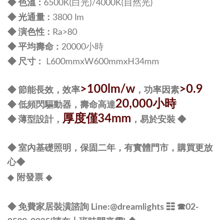
:
◆ 色溫
6500K(白光)/4000K(自然光)
:
◆ 光通量
3800 lm
:
◆ 演色性
Ra>80
:
◆ 平均壽命
20000小時
尺寸 :
◆
L600mmxW600mmxH34mm
>
100lm/w
>
0.9
◆ 節能長效，效率
，功率因素
20,000小時
◆
低頻閃驅動器，壽命高達
厚度僅34mm
◆ 薄型設計，
，易於安裝
◆
◆
室內基礎照明，保固二年，有實體門市，購買更放
心◆
◆
◆
附發票
◆ 免費家居裝潢諮詢 Line:
@dreamlights
☷ ☎
02-