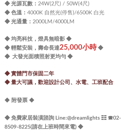
：
◆
光源瓦數
24W
(2尺) /
50
W
(4尺)
：
◆
色溫
4000K 自然光(停售)/6500K 白光
：
◆
光通量
2000LM/40
00LM
◆
均亮科技，燈具無暗影
◆
25,000小時
◆
輕鬆安裝，壽命長達
◆
◆
大發光面積照射更均勻
◆
◆
實體門市保固二年
◆
量大可議，
歡迎設計公司、水電、工班配合
◆
◆
附發票
◆ 免費家居裝潢諮詢 Line:@dreamlights
☷ ☎
02-
8509-8225(請在上班時間來電) ◆