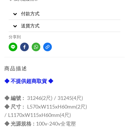
付款方式
送貨方式
分享到
商品描述
◆ 不提供超商取貨 ◆
:
◆ 編號
31246(2尺) /
31245
(4尺)
尺寸 :
◆
L570xW115xH60mm(2尺)
/
L1170xW115xH60mm
(4尺)
規格 :
◆ 光源
100v-240v全電壓