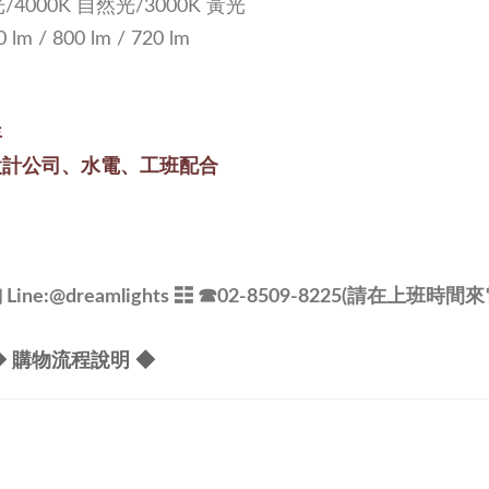
光/4000K 自然光/3000K 黃光
0 lm / 8
00 lm / 72
0 lm
年
設計公司、水電、工班配合
e:@dreamlights
☷ ☎
02-8509-8225(請在上班時間來
◆ 購物流程說明 ◆