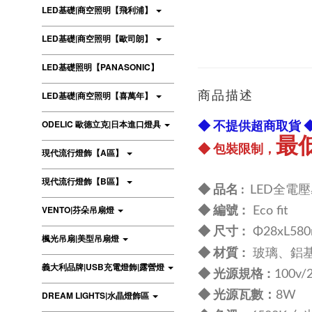
LED基礎|商空照明【飛利浦】
LED基礎|商空照明【歐司朗】
LED基礎照明【PANASONIC】
商品描述
LED基礎|商空照明【喜萬年】
ODELIC 歐德立克|日本進口燈具
◆ 不提供超商取貨 
最
◆ 包裝限制，
現代流行燈飾【A區】
現代流行燈飾【B區】
◆ 品名 :
LED全電壓易
:
VENTO|芬朵吊扇燈
◆ 編號
Eco fit
尺寸 :
◆
Φ28xL58
楓光吊扇|美型吊扇燈
:
◆ 材質
玻璃
、鋁
義大利品牌|USB充電燈飾|露營燈
規格 :
◆ 光源
100v
：
DREAM LIGHTS|水晶燈飾區
◆
光源瓦數
8W