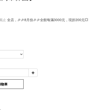
截止
全店，🎉🎉8月份🎉🎉全館每滿3000元，現折200元💥
購物車