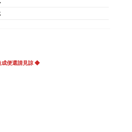
式
式
成便還請見諒 ◆