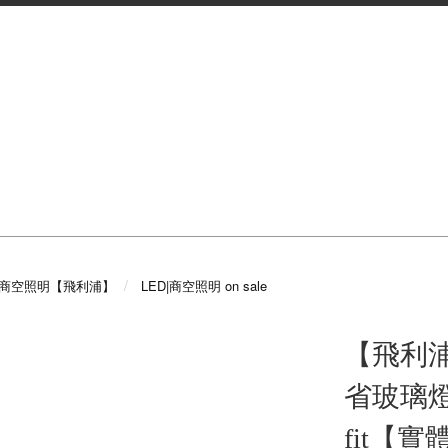
礎|商空照明【飛利浦】
LED|商空照明 on sale
【飛利浦P
省玻璃燈管
fit【