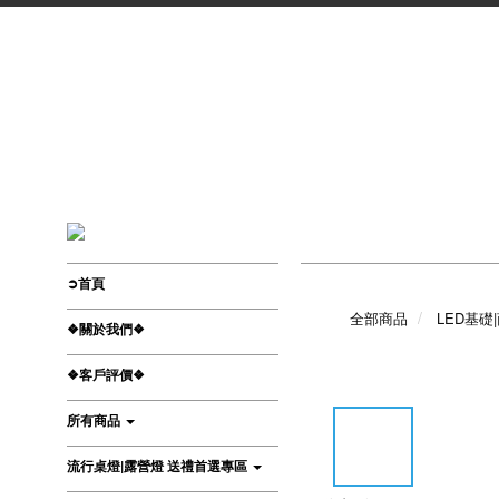
➲首頁
全部商品
LED基
❖關於我們❖
❖客戶評價❖
所有商品
流行桌燈|露營燈 送禮首選專區