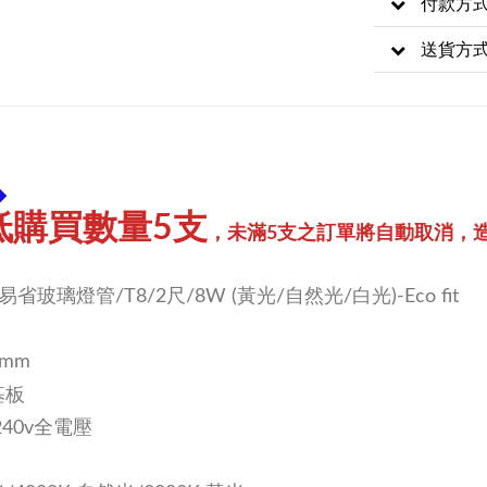
付款方
送貨方
◆
低購買數量5支
，未滿5支之訂單將自動取消，造
省玻璃燈管/T8/2尺/8W (黃光/自然光/白光)-Eco fit
0mm
基板
/240v全電壓