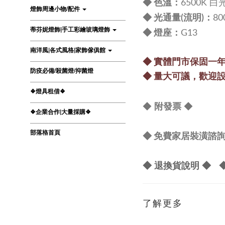
：
◆
色溫
6500K 白
燈飾周邊小物/配件
：
◆
光通量(流明)
80
蒂芬妮燈飾|手工彩繪玻璃燈飾
：
◆
燈座
G13
南洋風|各式風格|家飾傢俱館
◆
實體門市保固一
防疫必備/殺菌燈/抑菌燈
◆
量大可議，
歡迎
❖燈具租借❖
◆
◆
附發票
❖企業合作|大量採購❖
部落格首頁
◆ 免費家居裝潢諮詢 Lin
◆ 退換貨說明 ◆
了解更多