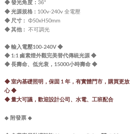
36
：
°
◆
發光角度
規格 :
◆ 光源
100v-240v 全電壓
尺寸 :
◆
Φ50xH50mm
:
◆ 其他
不可調光
◆ 輸入電壓100-240V ◆
◆ 1:1 鹵素燈外觀完美替代傳統光源 ◆
◆ 長壽命、低光衰，15000小時壽命
◆
◆ 室內基礎照明，保固 1 年，有實體門市，購買更放
心
◆
◆
量大可議，
歡迎設計公司、水電、工班配合
◆
◆
附發票