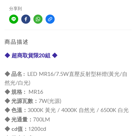
分享到
商品描述
◆ 超商取貨限20組 ◆
◆ 品名 :
LED MR16/7.5W直壓反射型杯燈(黃光/自
然光/白光)
:
◆ 規格
MR16
：
◆
光源瓦數
7W
(光源)
：
◆
色溫
30
00K 黃光 / 4000K 自然光 / 65
00K 白光
70
：
◆
光通量
0LM
1200cd
◆
：
cd值