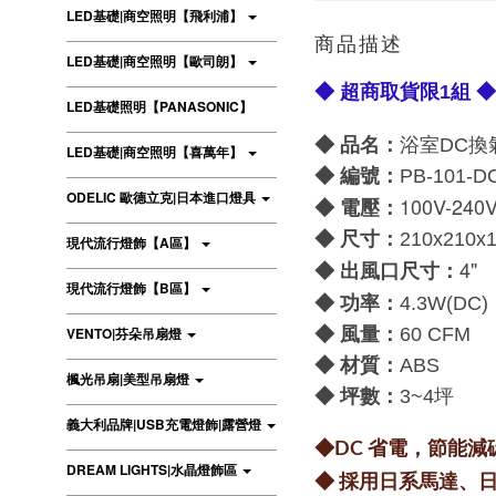
LED基礎|商空照明【飛利浦】
商品描述
LED基礎|商空照明【歐司朗】
◆ 超商取貨限1組 ◆
LED基礎照明【PANASONIC】
◆ 品名：
浴室DC換
LED基礎|商空照明【喜萬年】
◆ 編號：
PB-101-D
ODELIC 歐德立克|日本進口燈具
100V-24
電壓：
◆
尺寸：
◆
210x
210
現代流行燈飾【A區】
4"
尺寸：
◆
出風口
現代流行燈飾【B區】
功率：
◆
4.3W(DC)
：
VENTO|芬朵吊扇燈
◆
風量
60 CFM
材質：
◆
ABS
楓光吊扇|美型吊扇燈
坪數：
◆
3~4坪
義大利品牌|USB充電燈飾|露營燈
◆DC 省電，節能減
DREAM LIGHTS|水晶燈飾區
◆ 採用日系馬達、