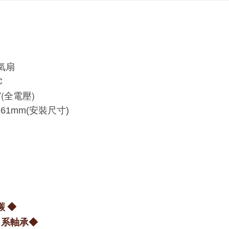
氣扇
C
0V(全電壓)
x161mm(安裝尺寸)
碳 ◆
日系軸承◆