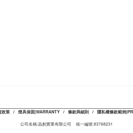
貨政策
/
燈具保固|WARRANTY
/
條款與細則
/
隱私權條款範例|PRIV
公司名稱:晶創實業有限公司 統一編號:83768231