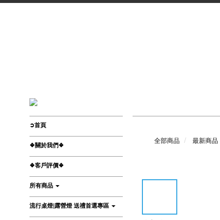
➲首頁
全部商品
最新商品
❖關於我們❖
❖客戶評價❖
所有商品
流行桌燈|露營燈 送禮首選專區