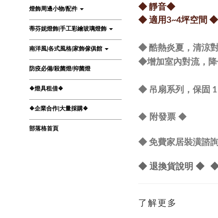
◆ 靜音◆
燈飾周邊小物/配件
◆ 適用3~4坪空間
◆
蒂芬妮燈飾|手工彩繪玻璃燈飾
南洋風|各式風格|家飾傢俱館
◆ 酷熱炎夏，清涼
◆
增加室內對流，降
防疫必備/殺菌燈/抑菌燈
❖燈具租借❖
◆ 吊扇系列，保固 
❖企業合作|大量採購❖
◆
◆
附發票
部落格首頁
◆ 免費家居裝潢諮詢 L
◆ 退換貨說明 ◆
◆
了解更多