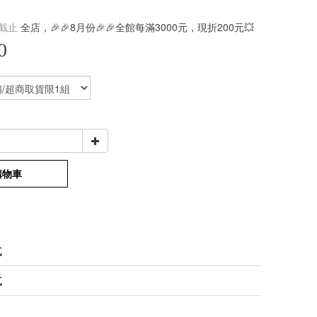
截止
全店，🎉🎉8月份🎉🎉全館每滿3000元，現折200元💥
0
購物車
式
式