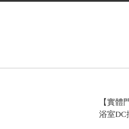
【實體
浴室DC換