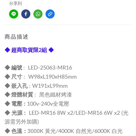
分享到
商品描述
◆ 超商取貨限2組 ◆
◆ 編號
: LED-25063-MR16
尺寸
◆
:
W98
xL190xH85mm
嵌入孔
◆
: W191x
L99mm
◆ 燈體材質
: 黑色鐵材烤漆
:
◆ 電壓
100v-240v全電壓
◆ 光源 :
LED-MR16 8W x2/LED-MR16 6W x2
(光
源需另外加購)
3000K 黃光
：
◆
色溫
/4000K 自然光/6000K 白光