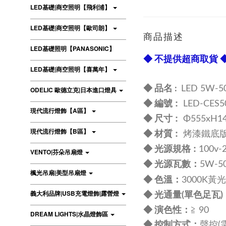
LED基礎|商空照明【飛利浦】
LED基礎|商空照明【歐司朗】
商品描述
LED基礎照明【PANASONIC】
◆ 不提供超商取貨 
LED基礎|商空照明【喜萬年】
◆ 品名 :
LED 5
ODELIC 歐德立克|日本進口燈具
:
◆ 編號
LED-CES5
現代流行燈飾【A區】
尺寸 :
◆
Φ555xH1
現代流行燈飾【B區】
:
◆ 材質
烤漆鐵底版
規格 :
◆ 光源
100v
VENTO|芬朵吊扇燈
：
◆
光源瓦數
5W-5
楓光吊扇|美型吊扇燈
：
◆
色溫
3000K黃
義大利品牌|USB充電燈飾|露營燈
◆
光通量(單色足瓦)
：
◆
演色性
≧ 90
DREAM LIGHTS|水晶燈飾區
◆
控制方式
：
聲控(