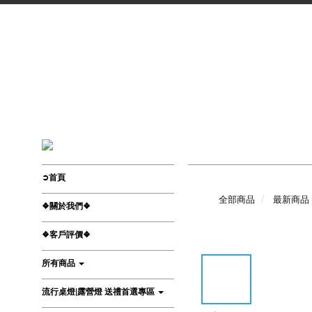
➲首頁
全部商品
最新商品
❖關於我們❖
❖客戶評價❖
所有商品
流行桌燈|露營燈 送禮首選專區