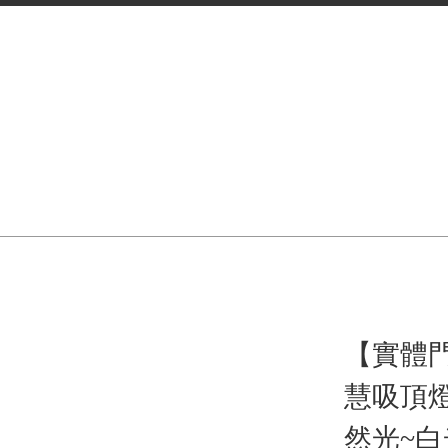
【實體門
慧吸頂
然光~白光)