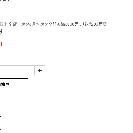
截止
全店，🎉🎉8月份🎉🎉全館每滿3000元，現折200元💥
0
9
購物車
式
式