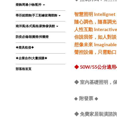
燈飾周邊小物/配件
智慧照明 Intellignet
蒂芬妮燈飾|手工彩繪玻璃燈飾
隨心調色，隨喜調光
南洋風|各式風格|家飾傢俱館
人性互動 Interactiv
防疫必備/殺菌燈/抑菌燈
你說我答，如人對談
想像未來 Imaginable
❖燈具租借❖
聲控設備，只需動口
❖企業合作|大量採購❖
◆
50W/55公分適用
部落格首頁
◆ 室內基礎照明，保
◆
◆
附發票
◆ 免費家居裝潢諮詢 L