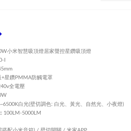
◆
W-50W小米智慧吸頂燈居家聲控星鑽吸頂燈
0-I
45mm
+星鑽PMMA防觸電罩
-240v全電壓
0W
: 白光、黃光、自然光、小夜燈
光~6500K白光(壁切調色
)
：
100
LM
-5000LM
需搭配小米音箱) /
壁切開關 /
米家APP