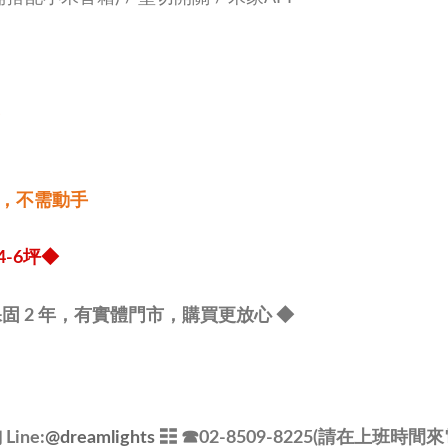
e
，不需動手
4-6坪
◆
固 2 年，有實體門市，購買更放心
◆
ine:
@dreamlights
☷ ☎
02-8509-8225(請在上班時間來