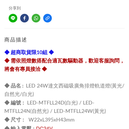
分享到
商品描述
◆ 超商取貨限10組 ◆
◆ 需依照燈數搭配合適瓦數驅動器，歡迎客服詢問，
將會有專員接洽
◆
◆ 品名 :
LED 24W達文西磁吸廣角排燈軌道燈(黃光/
自然光/白光)
:
◆ 編號
LED-MTFLL24D(白光) / LED-
MTFLL24N(自然光) / LED-MTFLL24W(黃光)
尺寸 :
◆
W22xL395xH43mm
DC24V
: