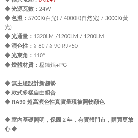
◆ 輸入電壓
：
◆
光源瓦數
24
W
：
◆
色溫
5700K(白光) / 4000K(自然光) / 3000K(黃
光)
：
◆
光通量
1320LM /1200
LM / 1200
LM
≧ 80 /
：
◆
演色性
≧ 90 R9>50
110°
：
◆
光束角
壓鑄鋁+
PC
燈體材質
：
◆
無主燈設計新趨勢
◆
款式多樣自由組合
◆
RA90 超高演色性真實呈現被照物顏色
◆
◆ 室內基礎照明，保固 2 年，有實體門市，購買更放
心
◆