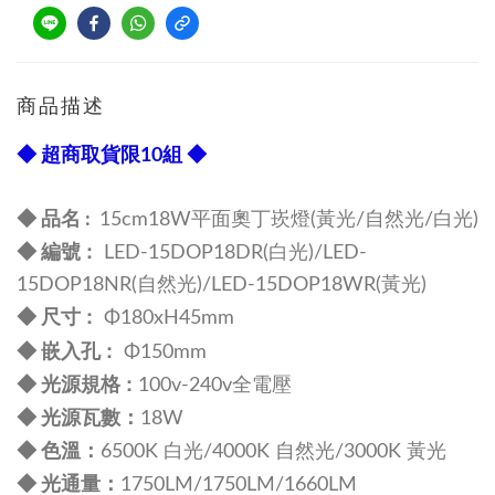
商品描述
◆ 超商取貨限10組 ◆
◆ 品名 :
1
5cm18W平面奧丁崁燈(黃光/自然光/白光)
:
◆ 編號
LED-
15DOP18DR(白光)/
LED-
15DOP18NR(自然光)/
LED-15
DOP18WR(黃光)
尺寸 :
◆
Φ180xH45mm
:
◆ 嵌入孔
Φ150mm
規格 :
◆ 光源
100v-240v全電壓
：
◆
光源瓦數
18W
：
◆
色溫
6500K 白光/4
000K 自然光/
3000K 黃光
：
◆
光通量
1750LM/1750LM/1660LM