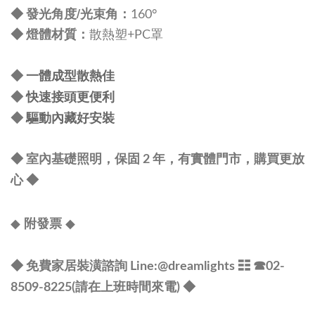
發光角度/光束角：
◆
160°
◆
燈體材質：
散熱
塑+PC罩
一體成型散熱佳
◆
快速接頭更便利
◆
驅動內藏好安裝
◆
◆ 室內基礎照明，保固 2 年，有實體門市，購買更放
心
◆
◆
◆
附發票
@dreamlights
◆ 免費家居裝潢諮詢 Line:
☷ ☎
02-
8509-8225(請在上班時間來電) ◆