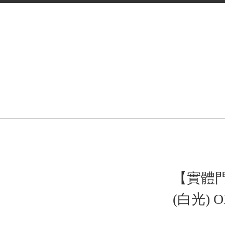
【實體門
(白光) O