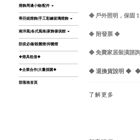
燈飾周邊小物/配件
◆ 戶外照明，保固 
蒂芬妮燈飾|手工彩繪玻璃燈飾
南洋風|各式風格|家飾傢俱館
◆
附發票
◆
防疫必備/殺菌燈/抑菌燈
◆ 免費家居裝潢諮詢 L
❖燈具租借❖
❖企業合作|大量採購❖
◆ 退換貨說明 ◆
◆
部落格首頁
了解更多