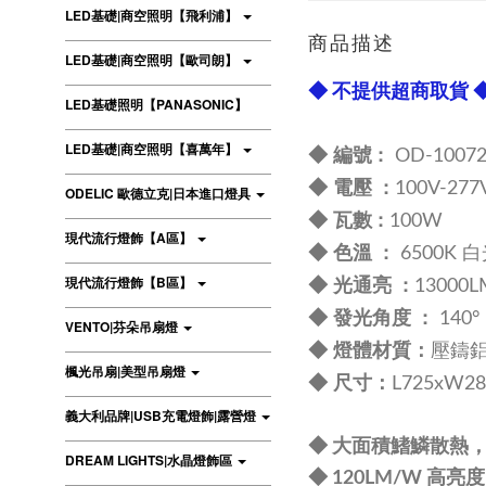
LED基礎|商空照明【飛利浦】
商品描述
LED基礎|商空照明【歐司朗】
◆ 不提供超商取貨 
LED基礎照明【PANASONIC】
LED基礎|商空照明【喜萬年】
◆ 編號 :
OD-10072
◆ 電壓 :
100V-27
ODELIC 歐德立克|日本進口燈具
◆ 瓦數 :
100W
現代流行燈飾【A區】
◆ 色溫 :
6500K 
◆ 光通亮 :
現代流行燈飾【B區】
13000L
◆ 發光角度 :
140°
VENTO|芬朵吊扇燈
◆ 燈體材質：
壓鑄鋁
楓光吊扇|美型吊扇燈
◆ 尺寸：
L725xW28
義大利品牌|USB充電燈飾|露營燈
◆ 大面積鰭鱗散熱
DREAM LIGHTS|水晶燈飾區
◆ 120LM/W 高亮度