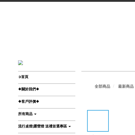
➲首頁
全部商品
最新商品
❖關於我們❖
❖客戶評價❖
所有商品
流行桌燈|露營燈 送禮首選專區