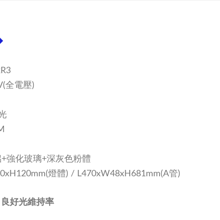
◆
R3
7V(全電壓)
白光
M
+強化玻璃+深灰色粉體
0xH120mm(燈體) / L470xW48xH681mm(A管)
，良好光維持率