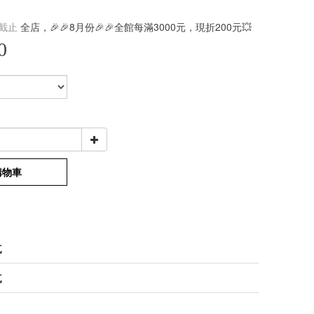
截止
全店，🎉🎉8月份🎉🎉全館每滿3000元，現折200元💥
0
購物車
式
式