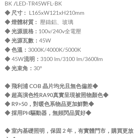
BK
/
LED-TR45WFL
-BK
尺寸 :
◆
L
165xW121xH210mm
:
◆ 燈體材質
壓鑄鋁、玻璃
規格 :
◆ 光源
100v/240v全電壓
：
◆
光源瓦數
45W
：
◆
色溫
3000K/4000K/5000K
流明
：
◆
45W
3100 lm/3100 lm/3600lm
：
◆
光束角
30°
◆ 飛利浦 COB 晶片均光且無色偏差
◆
◆ 超高演色性RA90真實呈現被照物顏色
◆
◆ R9>50，對暖色系物品更加鮮艷
◆
◆ 採用PH驅動器，無頻閃品質好
◆
◆ 室內基礎照明，保固 2 年，有實體門市，購買更放