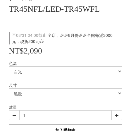
TR45NFL/LED-TR45WFL
至
08/31 04:00
截止
全店，🎉🎉8月份🎉🎉全館每滿3000
元，現折200元💥
NT$2,090
色溫
尺寸
數量
加入購物車