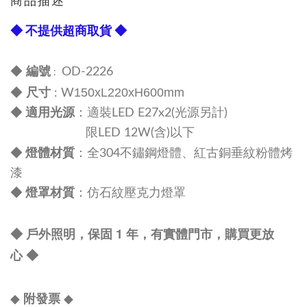
商品描述
◆ 不提供超商取貨 ◆
編號
◆
OD-2226
:
尺寸
150
xL220xH600mm
◆
: W
◆
適用光源
：適裝LED E27x2(光源另計)
限LED 12W(含)以下
材質
◆
燈體
：全304不鏽鋼
燈體、紅古銅垂紋粉體烤
漆
◆
燈罩
材質
：仿石紋壓克力燈罩
◆ 戶外照明，保固 1 年，有實體門市，購買更放
心
◆
◆
附發票
◆