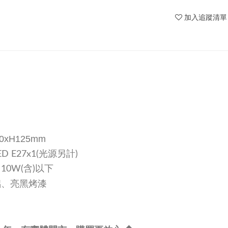
加入追蹤清單
60xH125mm
D E27x1(光源另計)
W(含)以下
鋁、亮黑烤漆