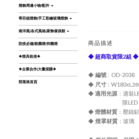
燈飾周邊小物/配件
蒂芬妮燈飾|手工彩繪玻璃燈飾
南洋風|各式風格|家飾傢俱館
商品描述
防疫必備/殺菌燈/抑菌燈
❖燈具租借❖
◆ 超商取貨限2組 ◆
❖企業合作|大量採購❖
編號
◆
OD-2038
:
部落格首頁
尺寸
xL2
◆
: W180
◆
適用光源
：適裝LE
限LED 10
材質
◆
燈體
：壓鑄
燈罩材質
◆
：玻璃