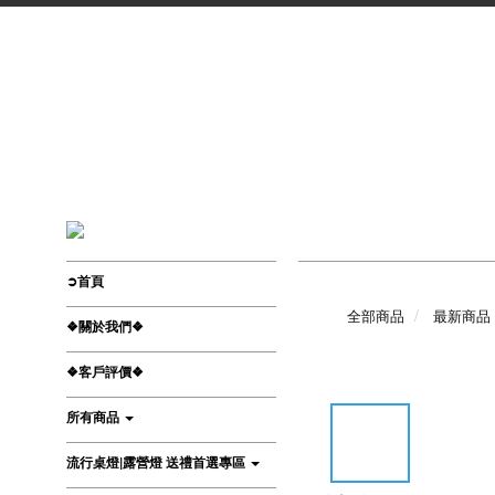
➲首頁
全部商品
最新商品
❖關於我們❖
❖客戶評價❖
所有商品
流行桌燈|露營燈 送禮首選專區