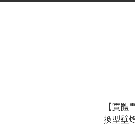
【實體門
換型壁燈O