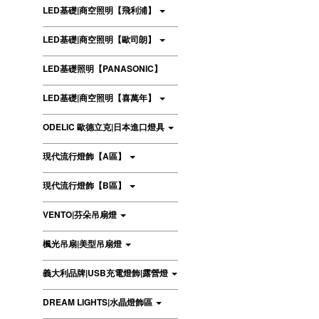
LED基礎|商空照明【飛利浦】
LED基礎|商空照明【歐司朗】
LED基礎照明【PANASONIC】
LED基礎|商空照明【喜萬年】
ODELIC 歐德立克|日本進口燈具
現代流行燈飾【A區】
現代流行燈飾【B區】
VENTO|芬朵吊扇燈
楓光吊扇|美型吊扇燈
義大利品牌|USB充電燈飾|露營燈
DREAM LIGHTS|水晶燈飾區