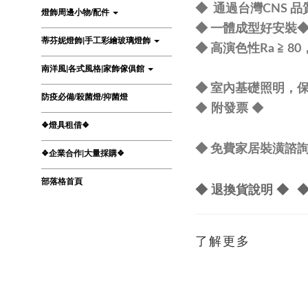
◆ 通過台灣CNS 
燈飾周邊小物/配件
◆ 一體成型好安裝
蒂芬妮燈飾|手工彩繪玻璃燈飾
◆ 高演色性Ra ≧ 
南洋風|各式風格|家飾傢俱館
◆ 室內基礎照明，保
防疫必備/殺菌燈/抑菌燈
◆
附發票
◆
❖燈具租借❖
◆ 免費家居裝潢諮詢 L
❖企業合作|大量採購❖
部落格首頁
◆ 退換貨說明 ◆
了解更多