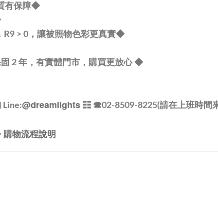
品質有保障◆
◆
80，R9 > 0，讓被照物色彩更真實◆
固 2 年，有實體門市，購買更放心
◆
@dreamlights
ine:
☷ ☎
02-8509-8225(請在上班時間
◆ 購物流程說明