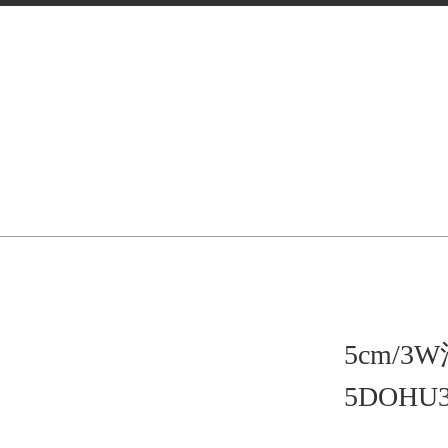
5cm/3
5DOH