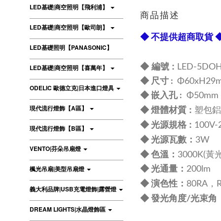
LED基礎|商空照明【飛利浦】
商品描述
LED基礎|商空照明【歐司朗】
◆ 不提供超商取貨 
LED基礎照明【PANASONIC】
◆ 編號 :
LED-5DOH
LED基礎|商空照明【喜萬年】
◆
尺寸 :
Φ60
xH29
ODELIC 歐德立克|日本進口燈具
◆
嵌入孔 :
Φ50
mm
:
現代流行燈飾【A區】
◆ 燈體材質
塑包鋁
規格 :
◆ 光源
100V-
現代流行燈飾【B區】
：
◆
光源瓦數
3W
VENTO|芬朵吊扇燈
：
◆
色溫
3000K(黃光
楓光吊扇|美型吊扇燈
◆
光通量
：
200lm
：
◆
演色性
80RA，R
義大利品牌|USB充電燈飾|露營燈
◆
發光角度/光束角
DREAM LIGHTS|水晶燈飾區