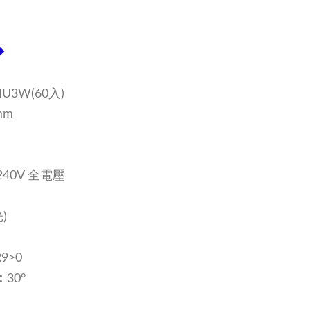
◆
U3W(60入)
mm
240V 全電壓
)
9>0
：
30°