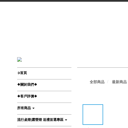
➲首頁
全部商品
最新商品
❖關於我們❖
❖客戶評價❖
所有商品
流行桌燈|露營燈 送禮首選專區