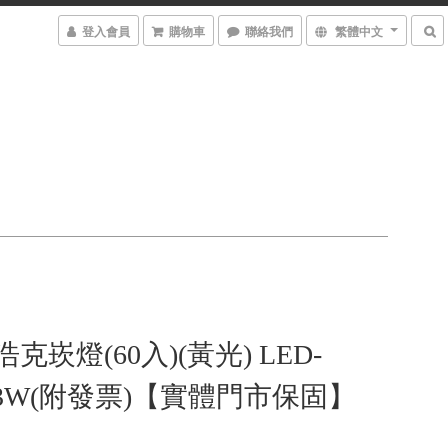
登入會員
購物車
聯絡我們
繁體中文
W浩克崁燈(60入)(黃光) LED-
U3W(附發票)【實體門市保固】