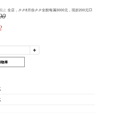
截止
全店，🎉🎉8月份🎉🎉全館每滿3000元，現折200元💥
00
2
購物車
式
式