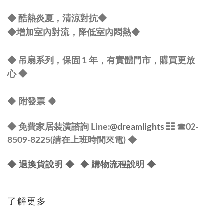
◆ 酷熱炎夏，清涼對抗
◆
◆
增加室內對流，降低室內悶熱
◆
◆ 吊扇系列，保固 1 年，有實體門市，購買更放
心
◆
◆
◆
附發票
◆ 免費家居裝潢諮詢 Line:
@dreamlights
☷ ☎
02-
8509-8225(請在上班時間來電) ◆
◆ 退換貨說明 ◆
◆ 購物流程說明 ◆
了解更多