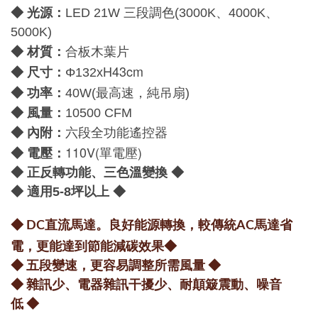
◆ 光源：
LED 21W 三段調色(3000K、4000K、
5000K)
材質：
◆
合板木葉片
H43cm
尺寸：
◆
Φ132x
功率：
◆
40W(最高速，純吊扇)
：
◆
風量
10500 CFM
：
◆
內附
六段全功能遙控器
110V(單電壓)
電壓：
◆
◆ 正反轉功能、三色溫變換
◆
◆ 適用5-8坪以上
◆
◆ DC直流馬達。良好能源轉換，較傳統AC馬達省
電，更能達到節能減碳效果
◆
◆ 五段變速，更容易調整所需風量
◆
◆ 雜訊少、電器雜訊干擾少、耐顛簸震動、噪音
低
◆