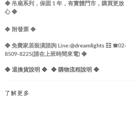
◆ 吊扇系列，保固 1 年，有實體門市，購買更放
心
◆
◆
◆
附發票
◆ 免費家居裝潢諮詢 Line:
@dreamlights
☷ ☎
02-
8509-8225(請在上班時間來電) ◆
◆ 退換貨說明 ◆
◆ 購物流程說明 ◆
了解更多