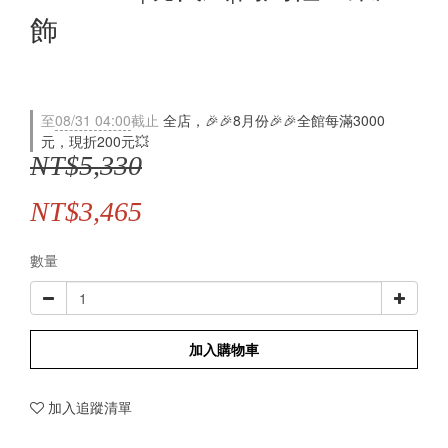
飾
至
08/31 04:00
截止
全店，🎉🎉8月份🎉🎉全館每滿3000
元，現折200元💥
NT$5,330
NT$3,465
數量
加入購物車
加入追蹤清單