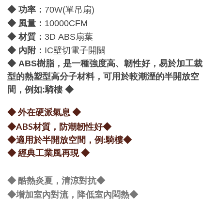
功率：
◆
70W(單吊扇)
：
◆
風量
10000CFM
材質：
◆
3D
ABS扇葉
：
◆
內附
IC
壁切電子開關
◆
ABS樹脂，是一種強度高、韌性好，易於加工裁
型的熱塑型高分子材料，可用於較潮溼的半開放空
間，例如:騎樓
◆
◆ 外在硬派氣息
◆
◆ABS材質，防潮韌性好
◆
◆適用於半開放空間，例:騎樓
◆
◆ 經典工業風再現
◆
◆ 酷熱炎夏，清涼對抗
◆
◆
增加室內對流，降低室內悶熱
◆