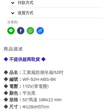
付款方式
送貨方式
分享到
商品描述
◆ 不提供超商取貨 ◆
◆ 品名：
工業風防潮吊扇/52吋
◆ 編號：
WF-52H-ABS-BK
110V(單電壓)
電壓：
◆
：
◆
顏色
平光黑
◆ 規格：
52
"馬達 188
x12 mm
H37cm
尺寸：
◆
Φ128x