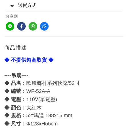
送貨方式
分享到
商品描述
◆ 不提供超商取貨 ◆
----吊扇----
◆ 品名：
歐風鄉村系列秋涼/52吋
◆ 編號：
WF-52A-A
110V(單電壓)
電壓：
◆
：
◆
顏色
大紅木
◆ 規格：
52
"馬達 188
x15 mm
H55cm
尺寸：
◆
Φ128x