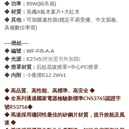
功率：
◆
85W(純吊扇)
材質：
◆
長纖A板木葉片+
大紅木
：
◆
其他
可加購遙控器
(穩定不易受擾、中文面板、
具備數位學習
)
----燈組----
◆ 編號：
WF-FI5-A-A
：
◆
光源
E27x5
(燈泡需另外加購)
◆ 燈罩材質 :
石紋花玻燈罩+中心PC燈罩
：
◆
內附
小夜燈E12 2Wx1
◆ 高品質、高性能、高標準、高安全
◆
◆ 全系列通過國家電器檢驗新標準CNS3765認證字
號R53756
◆
◆ 馬達採用禱詞性最佳的矽鋼片材質，提升效能及風
速
◆