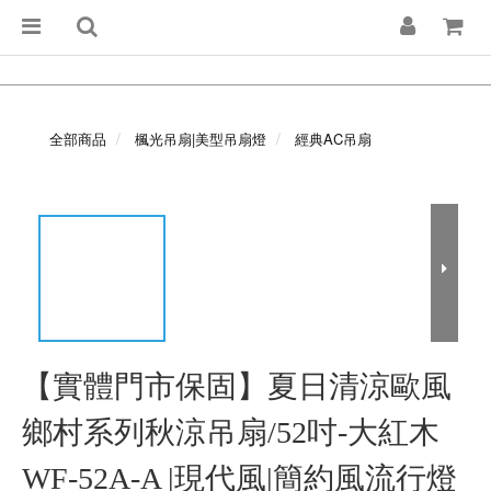
全部商品
楓光吊扇|美型吊扇燈
經典AC吊扇
【實體門市保固】夏日清涼歐風
鄉村系列秋涼吊扇/52吋-大紅木
WF-52A-A |現代風|簡約風流行燈