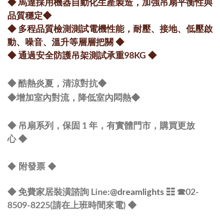
◆ 馬達採用機器自動化生產製造，加強吊扇平衡性與
品質穩定
◆
◆ 多程品質檢測測試電機性能，耐壓、接地、低壓啟
動、噪音、溫升等層層把關
◆
◆ 通過安全防護吊架測試承重98KG
◆
◆ 酷熱炎夏，清涼對抗
◆
◆
增加室內對流，降低室內悶熱
◆
◆ 吊扇系列，保固 1 年，有實體門市，購買更放
心
◆
◆
◆
附發票
◆ 免費家居裝潢諮詢 Line:
@dreamlights
☷ ☎
02-
8509-8225(請在上班時間來電) ◆