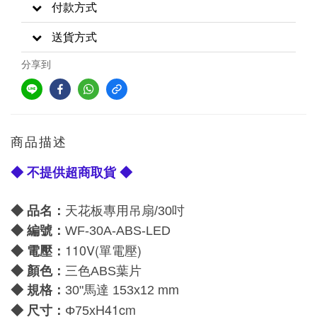
付款方式
送貨方式
分享到
商品描述
◆ 不提供超商取貨 ◆
◆ 品名：
天花板專用吊扇/30吋
◆ 編號：
WF-30A-ABS-LED
110V(單電壓)
電壓：
◆
：
◆
顏色
三色ABS葉片
◆ 規格：
30
"馬達 153
x12 mm
H41cm
尺寸：
◆
Φ75x