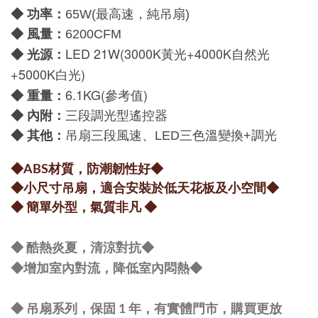
功率：
◆
65W(最高速，純吊扇)
：
◆
風量
6200CFM
LED 21W(3000K黃光+4000K自然光
：
◆
光源
+5000K白光)
6.1KG(參考值)
：
◆
重量
：
◆
內附
三段調光型遙控器
：
◆
其他
吊扇三段風速、LED三色溫變換+調光
◆ABS材質，防潮韌性好
◆
◆小尺寸吊扇，適合安裝於低天花板及小空間
◆
◆ 簡單外型，氣質非凡
◆
◆ 酷熱炎夏，清涼對抗
◆
◆
增加室內對流，降低室內悶熱
◆
◆ 吊扇系列，保固 1 年，有實體門市，購買更放