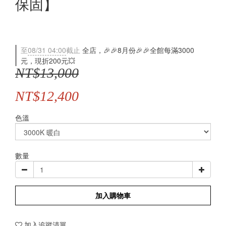
保固】
至
08/31 04:00
截止
全店，🎉🎉8月份🎉🎉全館每滿3000
元，現折200元💥
NT$13,000
NT$12,400
色溫
數量
加入購物車
加入追蹤清單