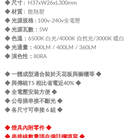
◆ 尺寸 :
H37xW26xL300mm
◆ 材質 :
散熱塑
◆ 光源規格 :
100v-240v全電壓
◆ 光源瓦數：
5W
◆ 色溫：
6500K 白光/4000K 自然光/3000K 暖白
◆ 光通量：
400LM / 400LM / 360LM
◆ 演色性：
80RA
◆ 一體成型適合裝於天花板與櫥櫃等 ◆
◆ 與傳統T5 相比省電近40% ◆
◆ 全電壓安裝方便 ◆
◆ 公母插串接不斷光 ◆
◆ 各尺寸可串接 6 組 ◆
◆
燈
具內附零件
◆
◆
串接線數量請在備註欄填寫
◆