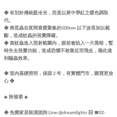
◆ 有別於傳統藍冷光，而是以黃中帶紅之暖色調取
代。
◆ 將昆蟲在夜間喜愛聚集的500nm 以下波長加以截
斷，造成蚊蟲的視覺障礙。
◆ 當蚊蟲進入照射範圍內，眼前會陷入一片黑暗，暫
時失去視覺功能，造成恐懼不敢靠近而飛走，藉此達
到驅蟲效果。
◆ 室內基礎照明，保固 2 年，有實體門市，購買更放
心
◆
◆
◆
附發票
◆ 免費家居裝潢諮詢 Line:
@dreamlights
☷ ☎
02-