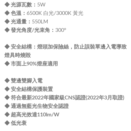
◆ 光源瓦數：
5W
◆ 色溫：
6500K 白光/3000K 黃光
◆ 光通量：
550LM
◆ 發光角度/光束角：
300°
◆ 安全結構：燈頭加保險絲，防止誤裝單邊入電導致
燈具時燒毀
◆ 市面上90%燈座適用
◆ 雙邊雙腳入電
◆ 安全結構保護裝置
◆ 符合最新2022年國家級CNS認證(2022年3月取證)
◆ 通過無藍光生物安全認證
◆ 超高光效達110lm/W
◆ 低光衰