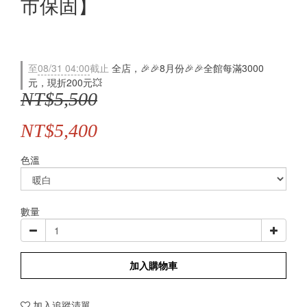
市保固】
至
08/31 04:00
截止
全店，🎉🎉8月份🎉🎉全館每滿3000
元，現折200元💥
NT$5,500
NT$5,400
色溫
數量
加入購物車
加入追蹤清單