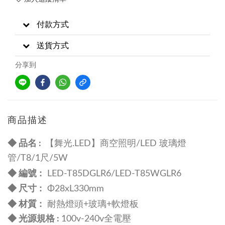
付款方式
送貨方式
分享到
商品描述
◆ 品名 :
【舞光.LED】商空照明/LED 玻璃燈
管/T8/1尺/5W
:
◆ 編號
LED-T85DGLR6
/
LED-T85WGLR6
尺寸 :
◆
Φ28xL330mm
:
◆ 材質
耐熱燈頭+
玻璃+軟燈板
◆ 光源規格 :
100v-240v全電壓