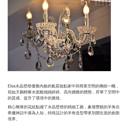
Elsa
水晶壁燈優雅內斂的氣質妝點家中與商業空間的獨樹一幟，
宛如天鵝輕啄水面般嫋嫋婷婷、高尚嫻雅的體態，昇華了空間中
的質感、提升了環境中的雅致。
精心雕琢的花紋點綴了水晶壁燈的精細工藝，象徵豐饒的羊角在
希臘神話中廣為人知，特殊設計的羊角造型帶來別開生面的創新
境界。