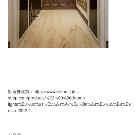
點這裡購買：
https://www.dreamlights-
shop.com/products/%E3%80%90dream-
lights%E3%80%91%E5%A4%A7%E6%B0%A3%E5%85%B8%E9
elsa-2002-1
分享到