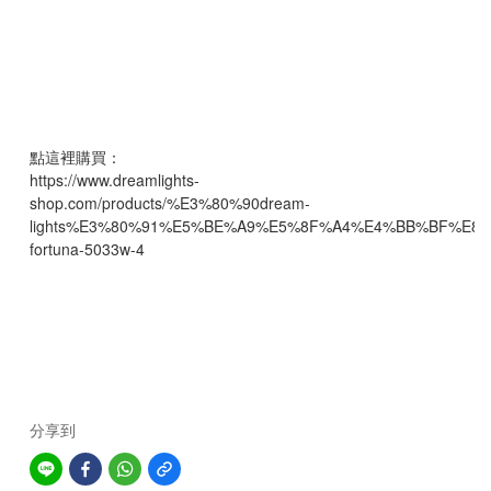
點這裡購買：
https://www.dreamlights-
shop.com/products/%E3%80%90dream-
lights%E3%80%91%E5%BE%A9%E5%8F%A4%E4%BB%BF%E
fortuna-5033w-4
分享到