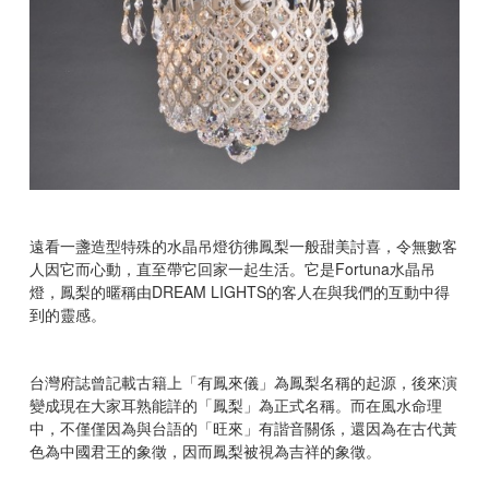
遠看一盞造型特殊的水晶吊燈彷彿鳳梨一般甜美討喜，令無數客
人因它而心動，直至帶它回家一起生活。它是
Fortuna
水晶吊
燈，鳳梨的暱稱由
DREAM LIGHTS
的客人在與我們的互動中得
到的靈感。
台灣府誌曾記載古籍上「有鳳來儀」為鳳梨名稱的起源，後來演
變成現在大家耳熟能詳的「鳳梨」為正式名稱。而在風水命理
中，不僅僅因為與台語的「旺來」有諧音關係，還因為在古代黃
色為中國君王的象徵，因而鳳梨被視為吉祥的象徵。